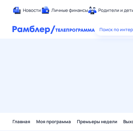
Новости
Личные финансы
Родители и дет
Здоровье
Поиск по инте
Развлечен
Дом и уют
Спорт
Карьера
Авто
Технологи
Жизненные
Сберегаем
Гороскопы
Главная
Моя программа
Премьеры недели
Вых