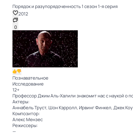
Порядок и разупорядоченность 1 сезон 1-я серия
2012
0
Познавательное
Исследование
12
+
Профессор Джим Аль-Халили знакомит нас с наукой о по
Актеры:
Аннабель Труст,
Шон Кэрролл,
Ирвинг Финкел,
Джек Ко
Композитор:
Алекс Мензес
Режиссеры:
—