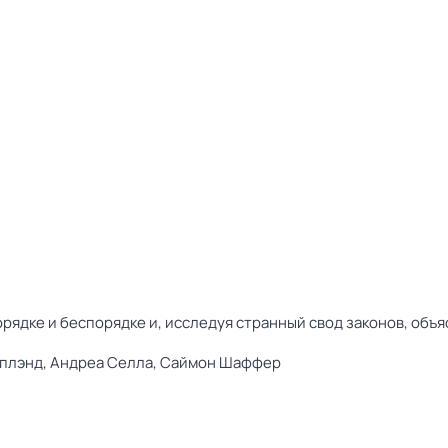
рядке и беспорядке и, исследуя странный свод законов, объяс
уплэнд,
Андреа Селла,
Саймон Шаффер