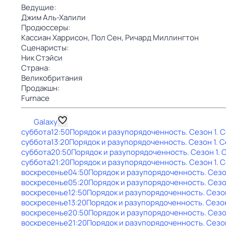
Ведущие:
Джим Аль-Халили
Продюссеры:
Кассиан Харрисон,
Пол Сен,
Ричард Миллингтон
Сценаристы:
Ник Стэйси
Страна:
Великобритания
Продакшн:
Furnace
Galaxy
суббота
12:50
Порядок и разупорядоченность
. Сезон 1
. 
суббота
13:20
Порядок и разупорядоченность
. Сезон 1
. 
суббота
20:50
Порядок и разупорядоченность
. Сезон 1
. 
суббота
21:20
Порядок и разупорядоченность
. Сезон 1
. 
воскресенье
04:50
Порядок и разупорядоченность
. Сезо
воскресенье
05:20
Порядок и разупорядоченность
. Сезо
воскресенье
12:50
Порядок и разупорядоченность
. Сезо
воскресенье
13:20
Порядок и разупорядоченность
. Сезо
воскресенье
20:50
Порядок и разупорядоченность
. Сезо
воскресенье
21:20
Порядок и разупорядоченность
. Сезо