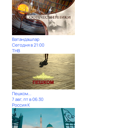
Ватандашлар
Сегодня в 21:00
ТНВ
Пешком...
7 авг, пт в 06:30
Россия К