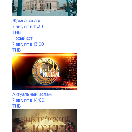
Җомга вәгазе
7 авг, пт в 11:30
ТНВ
Нәсыйхәт
7 авг, пт в 13:00
ТНВ
Актуальный ислам
7 авг, пт в 14:00
ТНВ