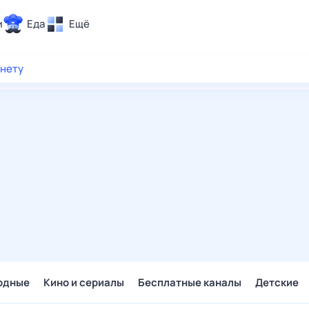
и
Еда
Ещё
Почта
рнету
ия и отдых
Поиск
Погода
ТВ-программа
и и тренды
 ситуации
 вместе
Помощь
одные
Кино и сериалы
Бесплатные каналы
Детские