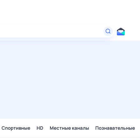
Спортивные
HD
Местные каналы
Познавательные