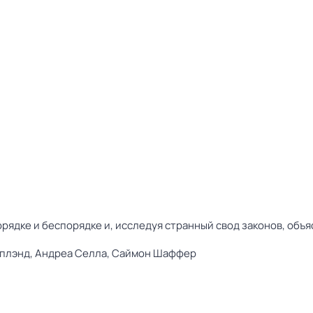
рядке и беспорядке и, исследуя странный свод законов, объяс
уплэнд,
Андреа Селла,
Саймон Шаффер