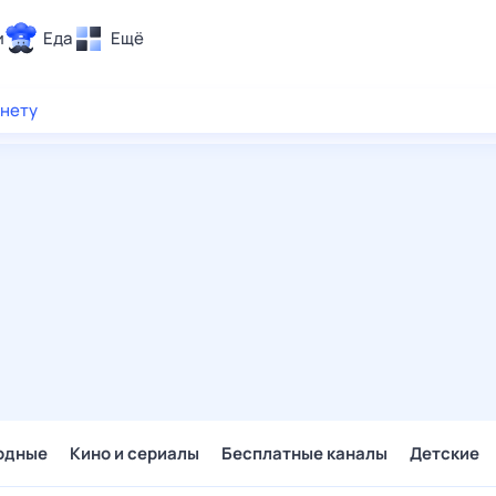
и
Еда
Ещё
Почта
рнету
ия и отдых
Поиск
Погода
ТВ-программа
и и тренды
 ситуации
 вместе
Помощь
одные
Кино и сериалы
Бесплатные каналы
Детские