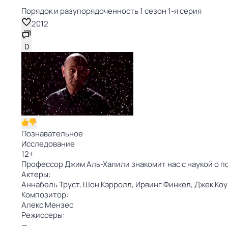
Порядок и разупорядоченность 1 сезон 1-я серия
2012
0
Познавательное
Исследование
12
+
Профессор Джим Аль-Халили знакомит нас с наукой о по
Актеры:
Аннабель Труст,
Шон Кэрролл,
Ирвинг Финкел,
Джек Ко
Композитор:
Алекс Мензес
Режиссеры:
—