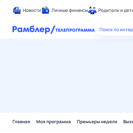
Новости
Личные финансы
Родители и дет
Здоровье
Поиск по инте
Развлечен
Дом и уют
Спорт
Карьера
Авто
Технологи
Жизненные
Сберегаем
Гороскопы
Главная
Моя программа
Премьеры недели
Вых