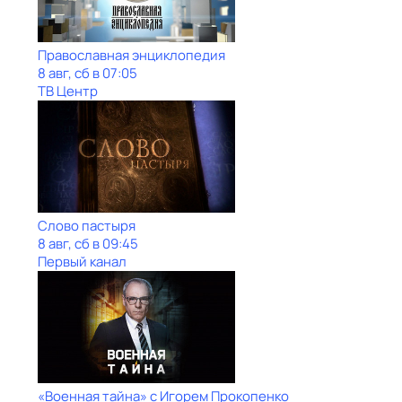
Православная энциклопедия
8 авг, сб в 07:05
ТВ Центр
Слово пастыря
8 авг, сб в 09:45
Первый канал
«Военная тайна» с Игорем Прокопенко