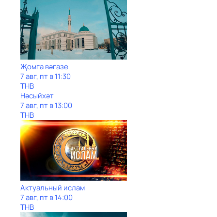
Җомга вәгазе
7 авг, пт в 11:30
ТНВ
Нәсыйхәт
7 авг, пт в 13:00
ТНВ
Актуальный ислам
7 авг, пт в 14:00
ТНВ