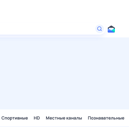
Спортивные
HD
Местные каналы
Познавательные