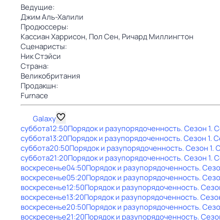
Ведущие:
Джим Аль-Халили
Продюссеры:
Кассиан Харрисон,
Пол Сен,
Ричард Миллингтон
Сценаристы:
Ник Стэйси
Страна:
Великобритания
Продакшн:
Furnace
Galaxy
суббота
12:50
Порядок и разупорядоченность
. Сезон 1
. 
суббота
13:20
Порядок и разупорядоченность
. Сезон 1
. 
суббота
20:50
Порядок и разупорядоченность
. Сезон 1
. 
суббота
21:20
Порядок и разупорядоченность
. Сезон 1
. 
воскресенье
04:50
Порядок и разупорядоченность
. Сезо
воскресенье
05:20
Порядок и разупорядоченность
. Сезо
воскресенье
12:50
Порядок и разупорядоченность
. Сезо
воскресенье
13:20
Порядок и разупорядоченность
. Сезо
воскресенье
20:50
Порядок и разупорядоченность
. Сезо
воскресенье
21:20
Порядок и разупорядоченность
. Сезо