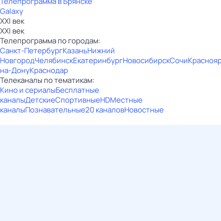
Телепрограмма в Брянске
Galaxy
XXI век
XXI век
Телепрограмма по городам:
Санкт-Петербург
Казань
Нижний
Новгород
Челябинск
Екатеринбург
Новосибирск
Сочи
Красноя
на-Дону
Краснодар
Телеканалы по тематикам:
Кино и сериалы
Бесплатные
каналы
Детские
Спортивные
HD
Местные
каналы
Познавательные
20 каналов
Новостные