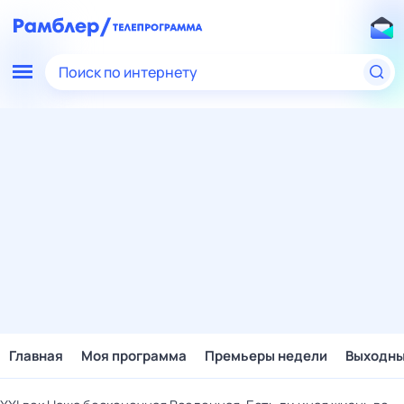
Поиск по интернету
Главная
Моя программа
Премьеры недели
Выходн