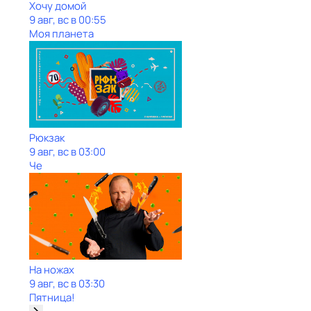
Хочу домой
9 авг, вс в 00:55
Моя планета
Рюкзак
9 авг, вс в 03:00
Че
На ножах
9 авг, вс в 03:30
Пятница!