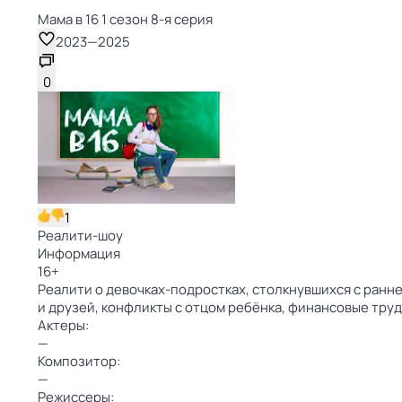
Мама в 16 1 сезон 8-я серия
2023
—
2025
0
1
Реалити-шоу
Информация
16
+
Реалити о девочках-подростках, столкнувшихся с ранн
и друзей, конфликты с отцом ребёнка, финансовые тру
Актеры:
—
Композитор:
—
Режиссеры: