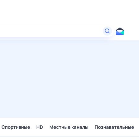
Спортивные
HD
Местные каналы
Познавательные