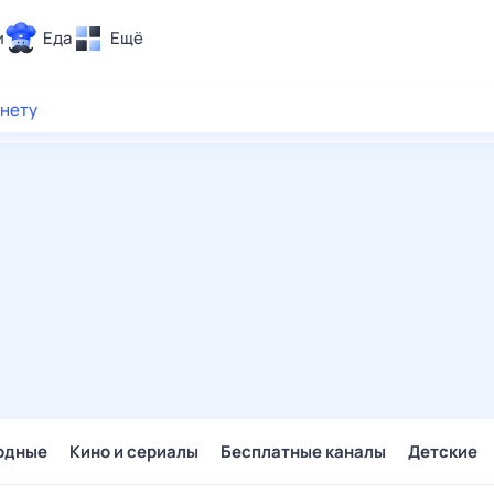
и
Еда
Ещё
Почта
рнету
ия и отдых
Поиск
Погода
ТВ-программа
и и тренды
 ситуации
 вместе
Помощь
одные
Кино и сериалы
Бесплатные каналы
Детские