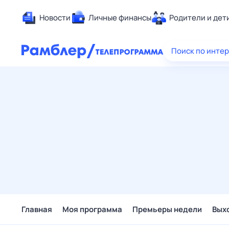
Новости
Личные финансы
Родители и дет
Здоровье
Поиск по инте
Развлечен
Дом и уют
Спорт
Карьера
Авто
Технологи
Жизненные
Сберегаем
Гороскопы
Главная
Моя программа
Премьеры недели
Вых