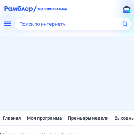
Поиск по интернету
Главная
Моя программа
Премьеры недели
Выходн