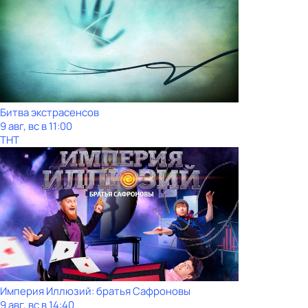
Битва экстрасенсов
9 авг, вс в 11:00
ТНТ
Империя Иллюзий: братья Сафроновы
9 авг, вс в 14:40