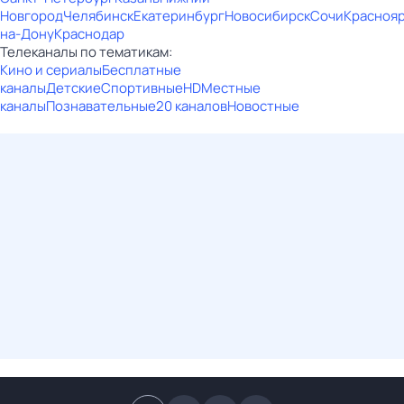
Новгород
Челябинск
Екатеринбург
Новосибирск
Сочи
Красноя
на-Дону
Краснодар
Телеканалы по тематикам:
Кино и сериалы
Бесплатные
каналы
Детские
Спортивные
HD
Местные
каналы
Познавательные
20 каналов
Новостные