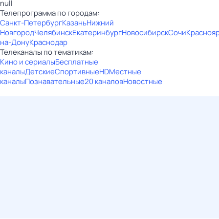
null
Телепрограмма по городам:
Санкт-Петербург
Казань
Нижний
Новгород
Челябинск
Екатеринбург
Новосибирск
Сочи
Красноя
на-Дону
Краснодар
Телеканалы по тематикам:
Кино и сериалы
Бесплатные
каналы
Детские
Спортивные
HD
Местные
каналы
Познавательные
20 каналов
Новостные