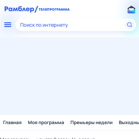
Поиск по интернету
Главная
Моя программа
Премьеры недели
Выходн