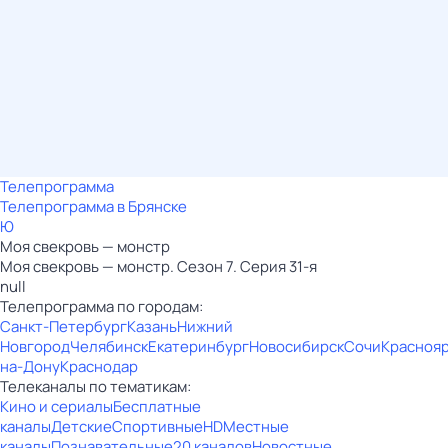
Телепрограмма
Телепрограмма в Брянске
Ю
Моя свекровь — монстр
Моя свекровь — монстр. Сезон 7. Серия 31-я
null
Телепрограмма по городам:
Санкт-Петербург
Казань
Нижний
Новгород
Челябинск
Екатеринбург
Новосибирск
Сочи
Красноя
на-Дону
Краснодар
Телеканалы по тематикам:
Кино и сериалы
Бесплатные
каналы
Детские
Спортивные
HD
Местные
каналы
Познавательные
20 каналов
Новостные