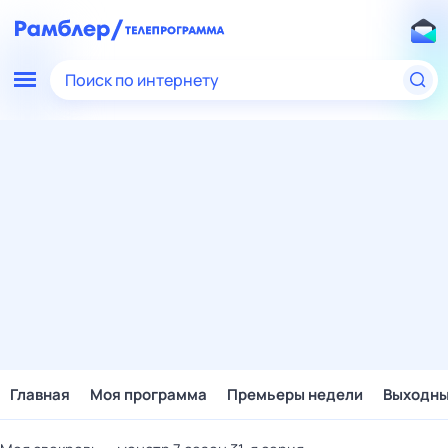
Поиск по интернету
Главная
Моя программа
Премьеры недели
Выходн