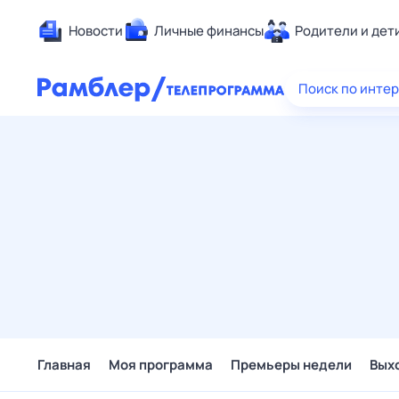
Новости
Личные финансы
Родители и дет
Здоровье
Поиск по инте
Развлечен
Дом и уют
Спорт
Карьера
Авто
Технологи
Жизненные
Сберегаем
Гороскопы
Главная
Моя программа
Премьеры недели
Вых