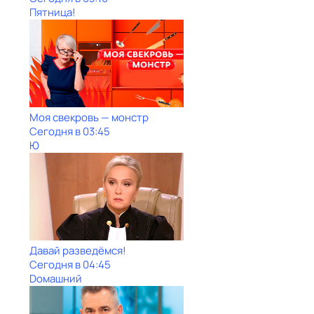
Пятница!
Моя свекровь — монстр
Сегодня в 03:45
Ю
Давай рaзвeдёмся!
Сегодня в 04:45
Dомашний