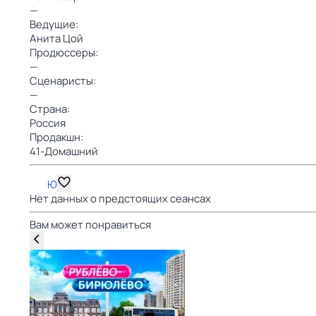
—
Ведущие:
Анита Цой
Продюссеры:
—
Сценаристы:
—
Страна:
Россия
Продакшн:
41-Домашний
Ю
Нет данных о предстоящих сеансах
Вам может понравиться