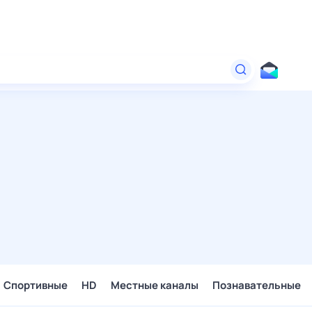
Спортивные
HD
Местные каналы
Познавательные