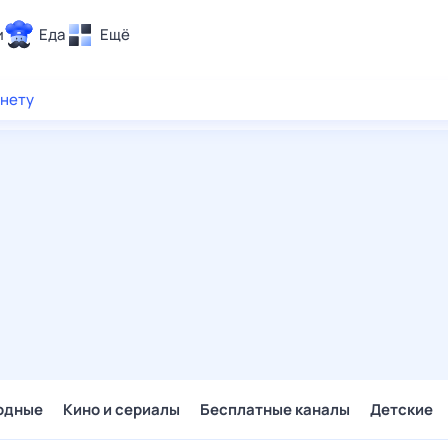
и
Еда
Ещё
Почта
рнету
ия и отдых
Поиск
Погода
ТВ-программа
и и тренды
 ситуации
 вместе
Помощь
одные
Кино и сериалы
Бесплатные каналы
Детские