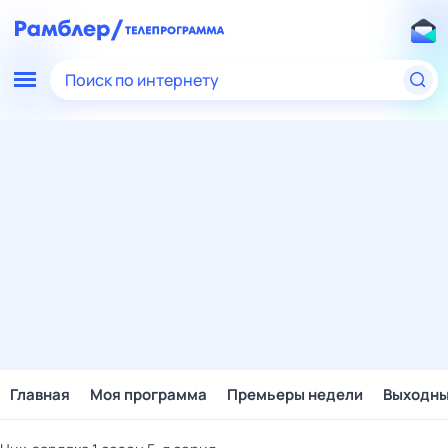
Поиск по интернету
Главная
Моя программа
Премьеры недели
Выходн