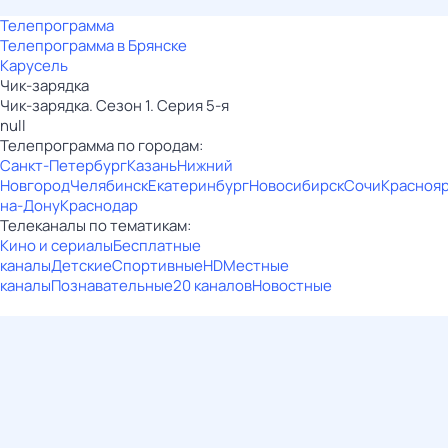
Телепрограмма
Телепрограмма в Брянске
Карусель
Чик-зарядка
Чик-зарядка. Сезон 1. Серия 5-я
null
Телепрограмма по городам:
Санкт-Петербург
Казань
Нижний
Новгород
Челябинск
Екатеринбург
Новосибирск
Сочи
Красноя
на-Дону
Краснодар
Телеканалы по тематикам:
Кино и сериалы
Бесплатные
каналы
Детские
Спортивные
HD
Местные
каналы
Познавательные
20 каналов
Новостные