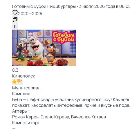
Готовим с Бубой Пиццбургеры - 3 июля 2026 года в 06:0
2020
—
2025
0
8.3
Кинопоиск
1
Мультсериал
Комедия
Буба — шеф-повар и участник кулинарного шоу! Как вс
покажет, как сделать интересные, яркие и вкусные поде
Актеры:
Роман Карев,
Елена Карева,
Вячеслав Катаев
Композитор:
—