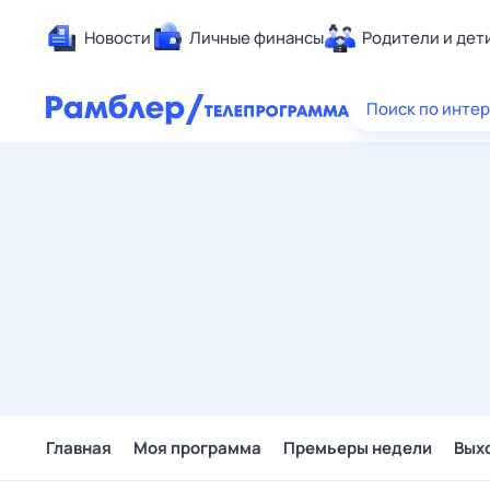
Новости
Личные финансы
Родители и дет
Здоровье
Поиск по инте
Развлечен
Дом и уют
Спорт
Карьера
Авто
Технологи
Жизненные
Сберегаем
Гороскопы
Главная
Моя программа
Премьеры недели
Вых