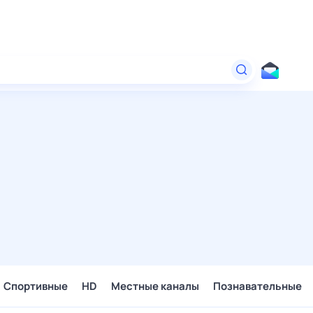
Спортивные
HD
Местные каналы
Познавательные