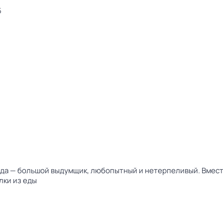
5
егда — большой выдумщик, любопытный и нетерпеливый. Вмест
лки из еды