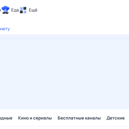
и
Еда
Ещё
Почта
рнету
ия и отдых
Поиск
Погода
ТВ-программа
и и тренды
 ситуации
 вместе
Помощь
одные
Кино и сериалы
Бесплатные каналы
Детские