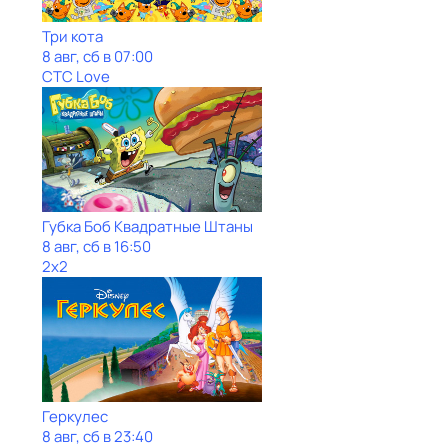
Три кота
8 авг, сб в 07:00
СТС Love
Губка Боб Квадратные Штаны
8 авг, сб в 16:50
2x2
Геркулес
8 авг, сб в 23:40