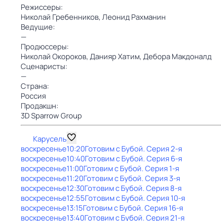
Режиссеры:
Николай Гребенников,
Леонид Рахманин
Ведущие:
—
Продюссеры:
Николай Окороков,
Данияр Хатим,
Дебора Макдоналд
Сценаристы:
—
Страна:
Россия
Продакшн:
3D Sparrow Group
Карусель
воскресенье
10:20
Готовим с Бубой
. Серия 2-я
воскресенье
10:40
Готовим с Бубой
. Серия 6-я
воскресенье
11:00
Готовим с Бубой
. Серия 1-я
воскресенье
11:20
Готовим с Бубой
. Серия 3-я
воскресенье
12:30
Готовим с Бубой
. Серия 8-я
воскресенье
12:55
Готовим с Бубой
. Серия 10-я
воскресенье
13:15
Готовим с Бубой
. Серия 16-я
воскресенье
13:40
Готовим с Бубой
. Серия 21-я