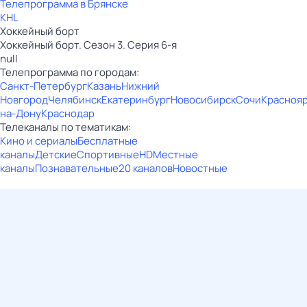
Телепрограмма в Брянске
KHL
Хоккейный борт
Хоккейный борт. Сезон 3. Серия 6-я
null
Телепрограмма по городам:
Санкт-Петербург
Казань
Нижний
Новгород
Челябинск
Екатеринбург
Новосибирск
Сочи
Красноя
на-Дону
Краснодар
Телеканалы по тематикам:
Кино и сериалы
Бесплатные
каналы
Детские
Спортивные
HD
Местные
каналы
Познавательные
20 каналов
Новостные