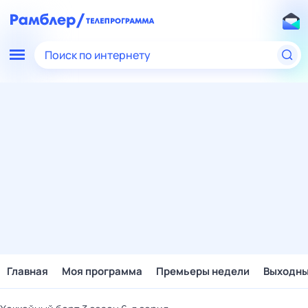
Поиск по интернету
Главная
Моя программа
Премьеры недели
Выходн