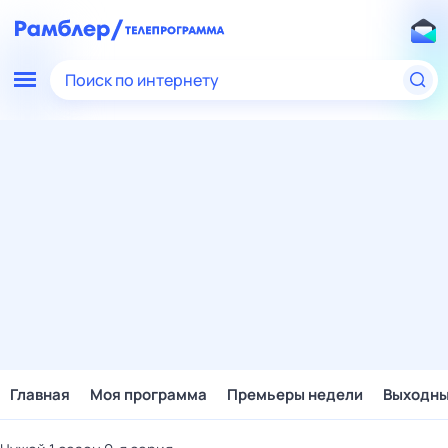
Поиск по интернету
Главная
Моя программа
Премьеры недели
Выходн