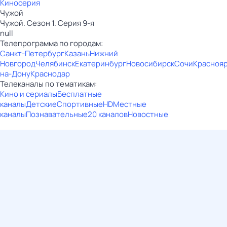
Киносерия
Чужой
Чужой. Сезон 1. Серия 9-я
null
Телепрограмма по городам:
Санкт-Петербург
Казань
Нижний
Новгород
Челябинск
Екатеринбург
Новосибирск
Сочи
Красноя
на-Дону
Краснодар
Телеканалы по тематикам:
Кино и сериалы
Бесплатные
каналы
Детские
Спортивные
HD
Местные
каналы
Познавательные
20 каналов
Новостные