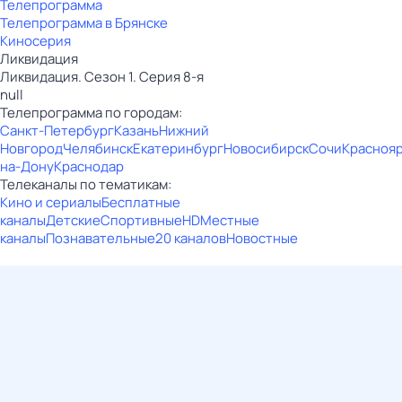
Телепрограмма
Телепрограмма в Брянске
Киносерия
Ликвидация
Ликвидация. Сезон 1. Серия 8-я
null
Телепрограмма по городам:
Санкт-Петербург
Казань
Нижний
Новгород
Челябинск
Екатеринбург
Новосибирск
Сочи
Красноя
на-Дону
Краснодар
Телеканалы по тематикам:
Кино и сериалы
Бесплатные
каналы
Детские
Спортивные
HD
Местные
каналы
Познавательные
20 каналов
Новостные