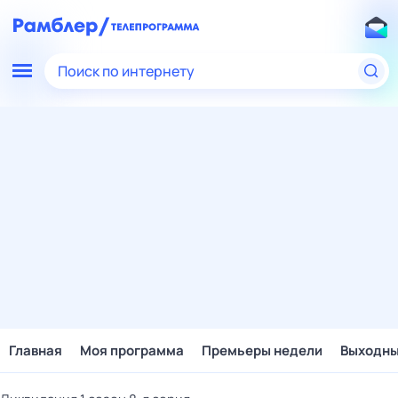
Поиск по интернету
Главная
Моя программа
Премьеры недели
Выходн