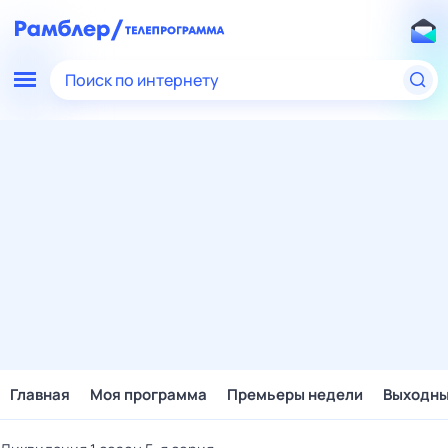
Поиск по интернету
Главная
Моя программа
Премьеры недели
Выходн