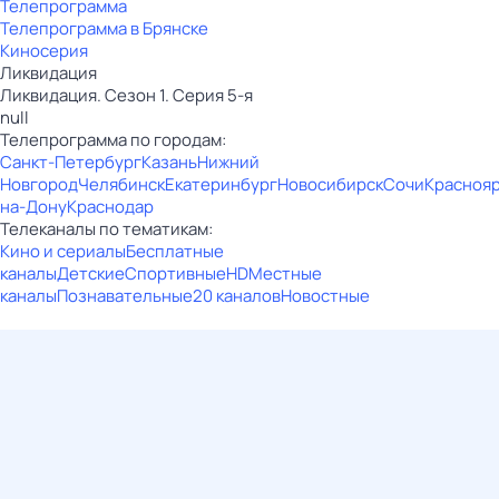
Телепрограмма
Телепрограмма в Брянске
Киносерия
Ликвидация
Ликвидация. Сезон 1. Серия 5-я
null
Телепрограмма по городам:
Санкт-Петербург
Казань
Нижний
Новгород
Челябинск
Екатеринбург
Новосибирск
Сочи
Красноя
на-Дону
Краснодар
Телеканалы по тематикам:
Кино и сериалы
Бесплатные
каналы
Детские
Спортивные
HD
Местные
каналы
Познавательные
20 каналов
Новостные