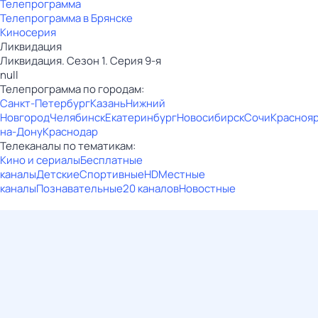
Телепрограмма
Телепрограмма в Брянске
Киносерия
Ликвидация
Ликвидация. Сезон 1. Серия 9-я
null
Телепрограмма по городам:
Санкт-Петербург
Казань
Нижний
Новгород
Челябинск
Екатеринбург
Новосибирск
Сочи
Красноя
на-Дону
Краснодар
Телеканалы по тематикам:
Кино и сериалы
Бесплатные
каналы
Детские
Спортивные
HD
Местные
каналы
Познавательные
20 каналов
Новостные