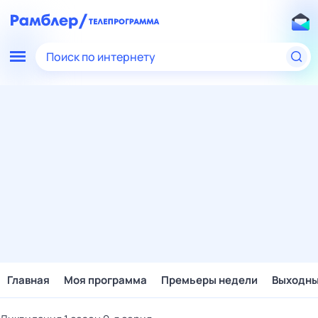
Поиск по интернету
Главная
Моя программа
Премьеры недели
Выходн