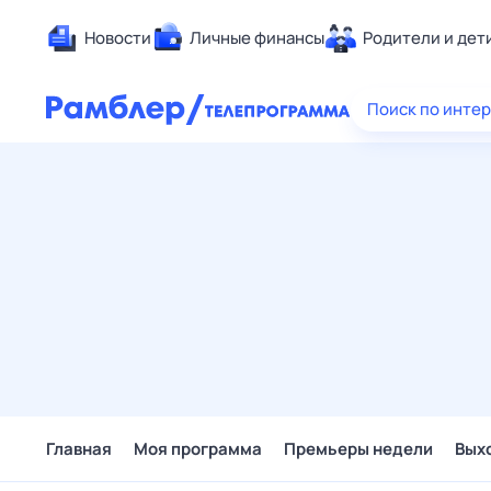
Новости
Личные финансы
Родители и дет
Здоровье
Поиск по инте
Развлечен
Дом и уют
Спорт
Карьера
Авто
Технологи
Жизненные
Сберегаем
Гороскопы
Главная
Моя программа
Премьеры недели
Вых