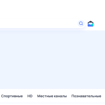
Спортивные
HD
Местные каналы
Познавательные