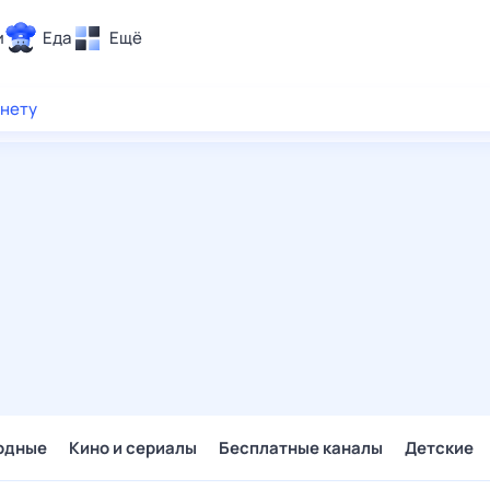
и
Еда
Ещё
Почта
рнету
ия и отдых
Поиск
Погода
ТВ-программа
и и тренды
 ситуации
 вместе
Помощь
одные
Кино и сериалы
Бесплатные каналы
Детские