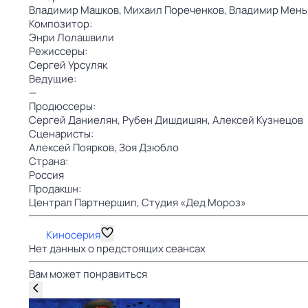
Владимир Машков,
Михаил Пореченков,
Владимир Мень
Композитор:
Энри Лолашвили
Режиссеры:
Сергей Урсуляк
Ведущие:
—
Продюссеры:
Сергей Даниелян,
Рубен Дишдишян,
Алексей Кузнецов
Сценаристы:
Алексей Поярков,
Зоя Дзюбло
Страна:
Россия
Продакшн:
Централ Партнершип,
Студия «Дед Мороз»
Киносерия
Нет данных о предстоящих сеансах
Вам может понравиться