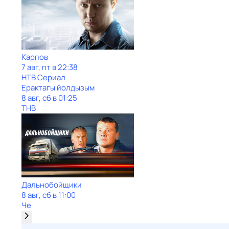
Карпов
7 авг, пт в 22:38
НТВ Сериал
Ерактагы йолдызым
8 авг, сб в 01:25
ТНВ
Дальнобойщики
8 авг, сб в 11:00
Че