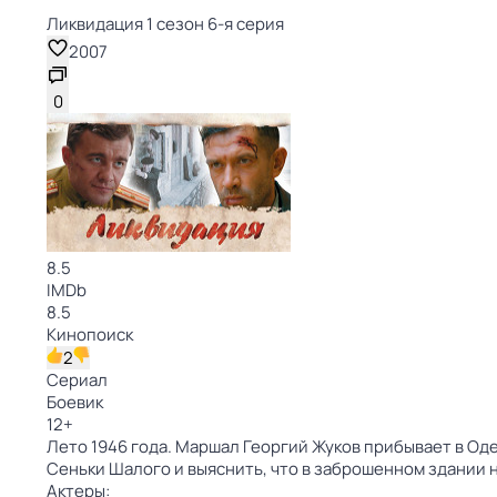
Ликвидация 1 сезон 6-я серия
2007
0
8.5
IMDb
8.5
Кинопоиск
2
Сериал
Боевик
12
+
Лето 1946 года. Маршал Георгий Жуков прибывает в Од
Сеньки Шалого и выяснить, что в заброшенном здании 
Актеры: