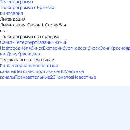
Телепрограмма
Телепрограмма в Брянске
Киносерия
Ликвидация
Ликвидация. Сезон 1. Серия 5-я
null
Телепрограмма по городам:
Санкт-Петербург
Казань
Нижний
Новгород
Челябинск
Екатеринбург
Новосибирск
Сочи
Красноя
на-Дону
Краснодар
Телеканалы по тематикам:
Кино и сериалы
Бесплатные
каналы
Детские
Спортивные
HD
Местные
каналы
Познавательные
20 каналов
Новостные