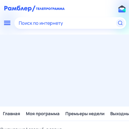
Поиск по интернету
Главная
Моя программа
Премьеры недели
Выходн