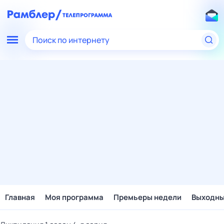
Поиск по интернету
Главная
Моя программа
Премьеры недели
Выходн