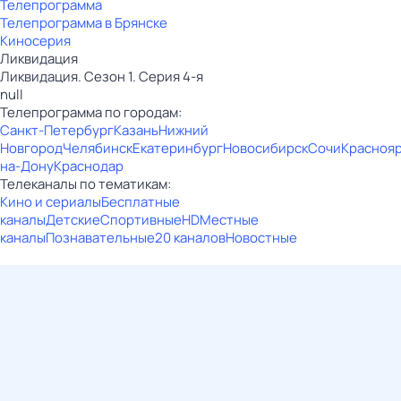
Телепрограмма
Телепрограмма в Брянске
Киносерия
Ликвидация
Ликвидация. Сезон 1. Серия 4-я
null
Телепрограмма по городам:
Санкт-Петербург
Казань
Нижний
Новгород
Челябинск
Екатеринбург
Новосибирск
Сочи
Красноя
на-Дону
Краснодар
Телеканалы по тематикам:
Кино и сериалы
Бесплатные
каналы
Детские
Спортивные
HD
Местные
каналы
Познавательные
20 каналов
Новостные