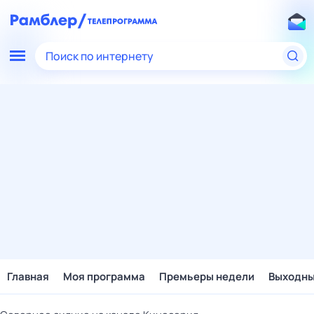
Поиск по интернету
Главная
Моя программа
Премьеры недели
Выходн