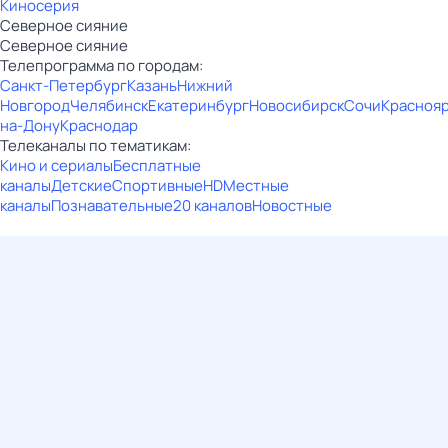
Киносерия
Северное сияние
Северное сияние
Телепрограмма по городам:
Санкт-Петербург
Казань
Нижний
Новгород
Челябинск
Екатеринбург
Новосибирск
Сочи
Красноя
на-Дону
Краснодар
Телеканалы по тематикам:
Кино и сериалы
Бесплатные
каналы
Детские
Спортивные
HD
Местные
каналы
Познавательные
20 каналов
Новостные