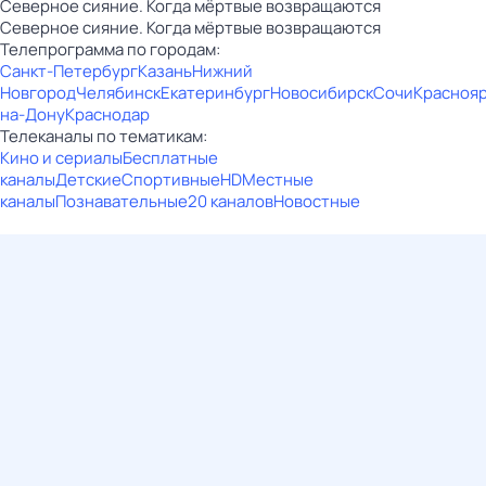
Северное сияние. Когда мёртвые возвращаются
Северное сияние. Когда мёртвые возвращаются
Телепрограмма по городам:
Санкт-Петербург
Казань
Нижний
Новгород
Челябинск
Екатеринбург
Новосибирск
Сочи
Красноя
на-Дону
Краснодар
Телеканалы по тематикам:
Кино и сериалы
Бесплатные
каналы
Детские
Спортивные
HD
Местные
каналы
Познавательные
20 каналов
Новостные