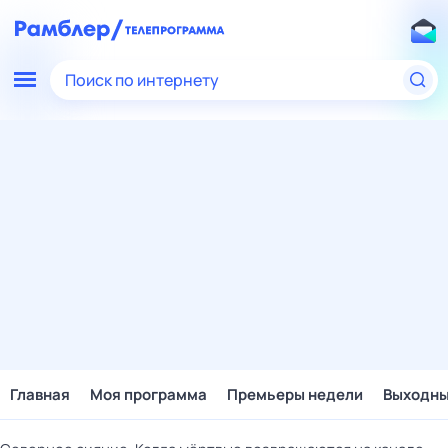
Поиск по интернету
Главная
Моя программа
Премьеры недели
Выходн