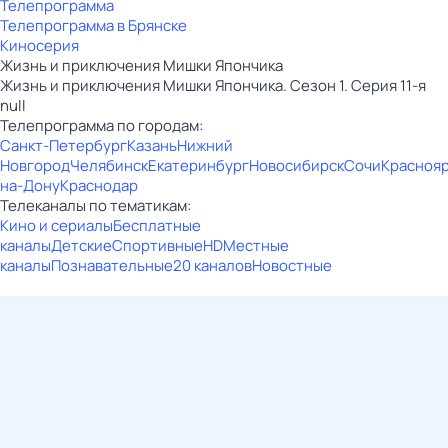
Телепрограмма
Телепрограмма в Брянске
Киносерия
Жизнь и приключения Мишки Япончика
Жизнь и приключения Мишки Япончика. Сезон 1. Серия 11-я
null
Телепрограмма по городам:
Санкт-Петербург
Казань
Нижний
Новгород
Челябинск
Екатеринбург
Новосибирск
Сочи
Красноя
на-Дону
Краснодар
Телеканалы по тематикам:
Кино и сериалы
Бесплатные
каналы
Детские
Спортивные
HD
Местные
каналы
Познавательные
20 каналов
Новостные