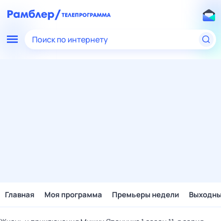
Поиск по интернету
Главная
Моя программа
Премьеры недели
Выходн