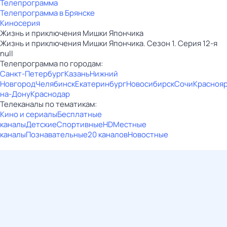
Телепрограмма
Телепрограмма в Брянске
Киносерия
Жизнь и приключения Мишки Япончика
Жизнь и приключения Мишки Япончика. Сезон 1. Серия 12-я
null
Телепрограмма по городам:
Санкт-Петербург
Казань
Нижний
Новгород
Челябинск
Екатеринбург
Новосибирск
Сочи
Красноя
на-Дону
Краснодар
Телеканалы по тематикам:
Кино и сериалы
Бесплатные
каналы
Детские
Спортивные
HD
Местные
каналы
Познавательные
20 каналов
Новостные