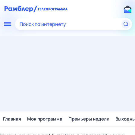
Поиск по интернету
Главная
Моя программа
Премьеры недели
Выходн