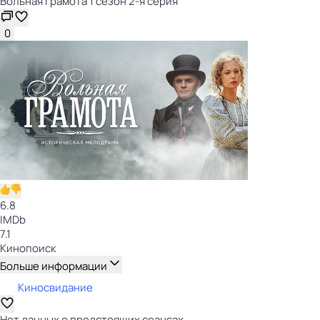
Вольная грамота 1 сезон 2-я серия
0
6.8
IMDb
7.1
Кинопоиск
Больше информации
Киносвидание
Нет данных о предстоящих сеансах