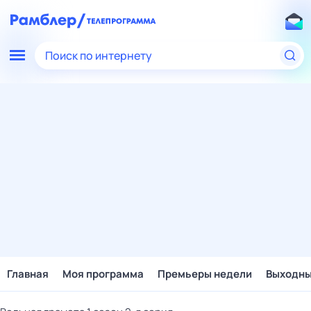
Поиск по интернету
Главная
Моя программа
Премьеры недели
Выходн