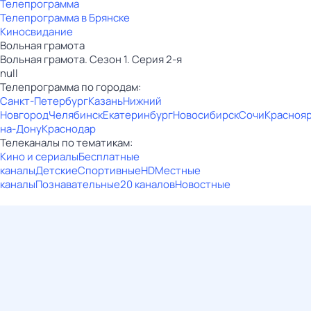
Телепрограмма
Телепрограмма в Брянске
Киносвидание
Вольная грамота
Вольная грамота. Сезон 1. Серия 2-я
null
Телепрограмма по городам:
Санкт-Петербург
Казань
Нижний
Новгород
Челябинск
Екатеринбург
Новосибирск
Сочи
Красноя
на-Дону
Краснодар
Телеканалы по тематикам:
Кино и сериалы
Бесплатные
каналы
Детские
Спортивные
HD
Местные
каналы
Познавательные
20 каналов
Новостные