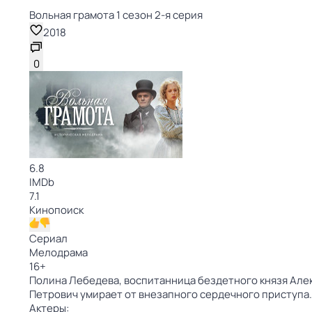
Вольная грамота 1 сезон 2-я серия
2018
0
6.8
IMDb
7.1
Кинопоиск
Сериал
Мелодрама
16
+
Полина Лебедева, воспитанница бездетного князя Алекс
Петрович умирает от внезапного сердечного приступа.
Актеры: