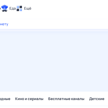
и
Еда
Ещё
Почта
рнету
ия и отдых
Поиск
Погода
ТВ-программа
и и тренды
 ситуации
 вместе
Помощь
одные
Кино и сериалы
Бесплатные каналы
Детские