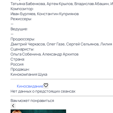
Татьяна Бабенкова,
Артем Крылов,
Владислав Абашин,
И
Композитор:
Иван Бурляев,
Константин Куприянов
Режиссеры:
—
Ведущие:
—
Продюссеры:
Дмитрий Черкасов,
Олег Газе,
Сергей Сельянов,
Лилия 
Сценаристы:
Ольга Собенина,
Александр Архипов
Страна:
Россия
Продакшн:
Кинокомпания Щука
Киносвидание
Нет данных о предстоящих сеансах
Вам может понравиться