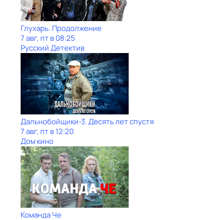
Глухарь. Продолжение
7 авг, пт в 08:25
Русский Детектив
Дальнобойщики-3. Десять лет спустя
7 авг, пт в 12:20
Дом кино
Команда Че