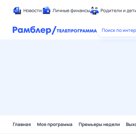
Новости
Личные финансы
Родители и дет
Здоровье
Поиск по инте
Развлечен
Дом и уют
Спорт
Карьера
Авто
Технологи
Жизненные
Сберегаем
Гороскопы
Главная
Моя программа
Премьеры недели
Вых