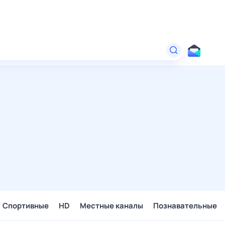
Спортивные
HD
Местные каналы
Познавательные