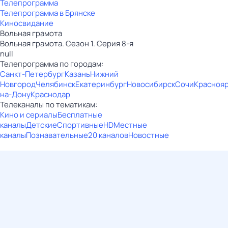
Телепрограмма
Телепрограмма в Брянске
Киносвидание
Вольная грамота
Вольная грамота. Сезон 1. Серия 8-я
null
Телепрограмма по городам:
Санкт-Петербург
Казань
Нижний
Новгород
Челябинск
Екатеринбург
Новосибирск
Сочи
Красноя
на-Дону
Краснодар
Телеканалы по тематикам:
Кино и сериалы
Бесплатные
каналы
Детские
Спортивные
HD
Местные
каналы
Познавательные
20 каналов
Новостные