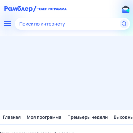
Поиск по интернету
Главная
Моя программа
Премьеры недели
Выходн