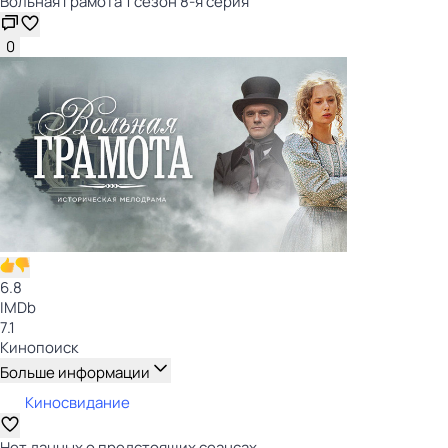
Вольная грамота 1 сезон 8-я серия
0
6.8
IMDb
7.1
Кинопоиск
Больше информации
Киносвидание
Нет данных о предстоящих сеансах