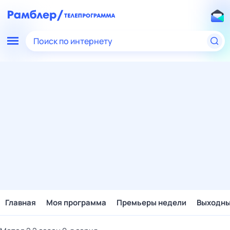
Поиск по интернету
Главная
Моя программа
Премьеры недели
Выходн