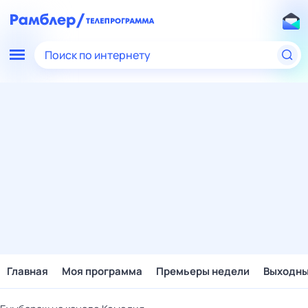
Поиск по интернету
Главная
Моя программа
Премьеры недели
Выходн