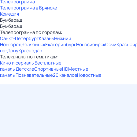
Телепрограмма
Телепрограмма в Брянске
Комедия
Бумбараш
Бумбараш
Телепрограмма по городам:
Санкт-Петербург
Казань
Нижний
Новгород
Челябинск
Екатеринбург
Новосибирск
Сочи
Красноя
на-Дону
Краснодар
Телеканалы по тематикам:
Кино и сериалы
Бесплатные
каналы
Детские
Спортивные
HD
Местные
каналы
Познавательные
20 каналов
Новостные