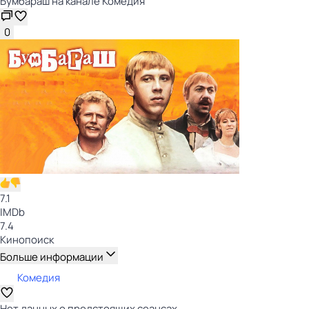
Бумбараш на канале Комедия
0
7.1
IMDb
7.4
Кинопоиск
Больше информации
Комедия
Нет данных о предстоящих сеансах