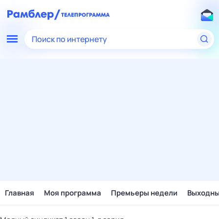
Поиск по интернету
Главная
Моя программа
Премьеры недели
Выходн