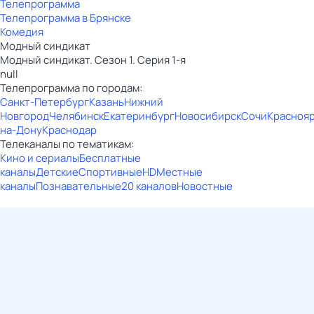
Телепрограмма
Телепрограмма в Брянске
Комедия
Модный синдикат
Модный синдикат. Сезон 1. Серия 1-я
null
Телепрограмма по городам:
Санкт-Петербург
Казань
Нижний
Новгород
Челябинск
Екатеринбург
Новосибирск
Сочи
Красноя
на-Дону
Краснодар
Телеканалы по тематикам:
Кино и сериалы
Бесплатные
каналы
Детские
Спортивные
HD
Местные
каналы
Познавательные
20 каналов
Новостные