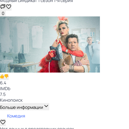
Модный синдикат 1 сезон 1-я серия
0
6.4
IMDb
7.5
Кинопоиск
Больше информации
Комедия
Нет данных о предстоящих сеансах