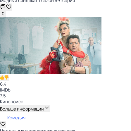
Модный синдикат 1 сезон 5-я серия
0
6.4
IMDb
7.5
Кинопоиск
Больше информации
Комедия
Нет данных о предстоящих сеансах