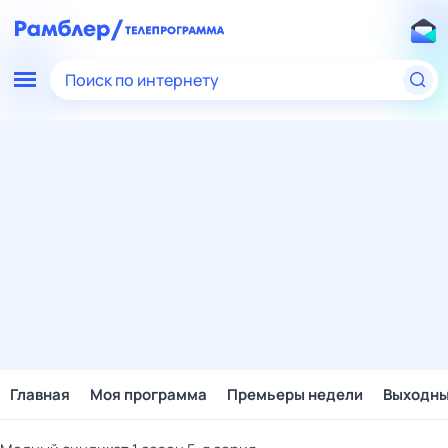
Поиск по интернету
Главная
Моя программа
Премьеры недели
Выходн