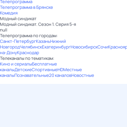
Телепрограмма
Телепрограмма в Брянске
Комедия
Модный синдикат
Модный синдикат. Сезон 1. Серия 5-я
null
Телепрограмма по городам:
Санкт-Петербург
Казань
Нижний
Новгород
Челябинск
Екатеринбург
Новосибирск
Сочи
Красноя
на-Дону
Краснодар
Телеканалы по тематикам:
Кино и сериалы
Бесплатные
каналы
Детские
Спортивные
HD
Местные
каналы
Познавательные
20 каналов
Новостные