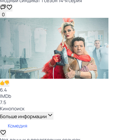
Модный синдикат 1 сезон 14-я серия
0
6.4
IMDb
7.5
Кинопоиск
Больше информации
Комедия
Нет данных о предстоящих сеансах