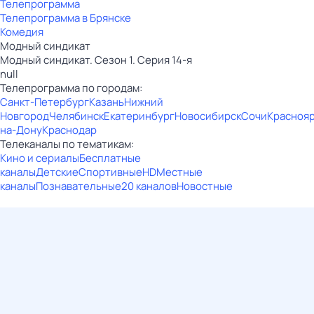
Телепрограмма
Телепрограмма в Брянске
Комедия
Модный синдикат
Модный синдикат. Сезон 1. Серия 14-я
null
Телепрограмма по городам:
Санкт-Петербург
Казань
Нижний
Новгород
Челябинск
Екатеринбург
Новосибирск
Сочи
Красноя
на-Дону
Краснодар
Телеканалы по тематикам:
Кино и сериалы
Бесплатные
каналы
Детские
Спортивные
HD
Местные
каналы
Познавательные
20 каналов
Новостные