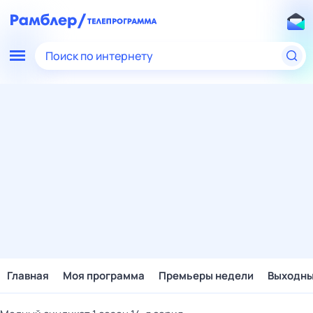
Поиск по интернету
Главная
Моя программа
Премьеры недели
Выходн