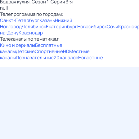
Бодрая кухня. Сезон 1. Серия 3-я
null
Телепрограмма по городам:
Санкт-Петербург
Казань
Нижний
Новгород
Челябинск
Екатеринбург
Новосибирск
Сочи
Красноя
на-Дону
Краснодар
Телеканалы по тематикам:
Кино и сериалы
Бесплатные
каналы
Детские
Спортивные
HD
Местные
каналы
Познавательные
20 каналов
Новостные