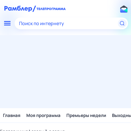
Поиск по интернету
Главная
Моя программа
Премьеры недели
Выходн