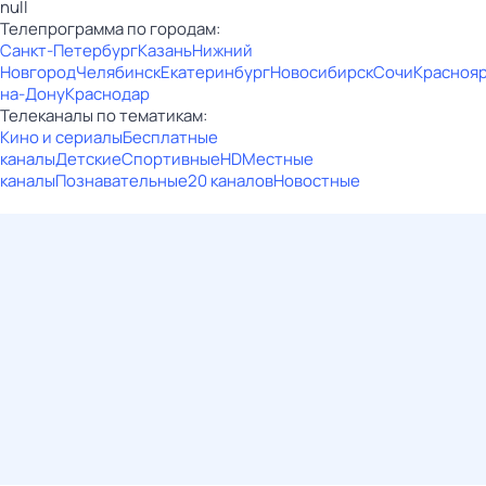
null
Телепрограмма по городам:
Санкт-Петербург
Казань
Нижний
Новгород
Челябинск
Екатеринбург
Новосибирск
Сочи
Красноя
на-Дону
Краснодар
Телеканалы по тематикам:
Кино и сериалы
Бесплатные
каналы
Детские
Спортивные
HD
Местные
каналы
Познавательные
20 каналов
Новостные