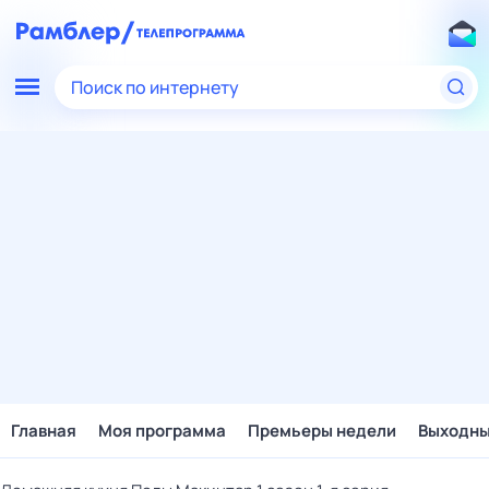
Поиск по интернету
Главная
Моя программа
Премьеры недели
Выходн