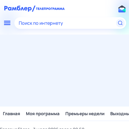
Поиск по интернету
Главная
Моя программа
Премьеры недели
Выходн