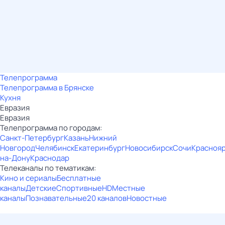
Телепрограмма
Телепрограмма в Брянске
Кухня
Евразия
Евразия
Телепрограмма по городам:
Санкт-Петербург
Казань
Нижний
Новгород
Челябинск
Екатеринбург
Новосибирск
Сочи
Красноя
на-Дону
Краснодар
Телеканалы по тематикам:
Кино и сериалы
Бесплатные
каналы
Детские
Спортивные
HD
Местные
каналы
Познавательные
20 каналов
Новостные