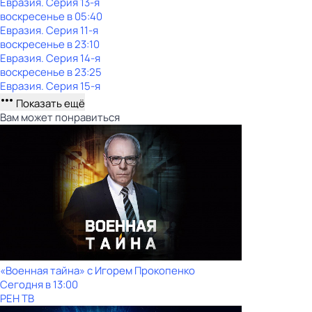
Евразия
. Серия 13-я
воскресенье
в
05:40
Евразия
. Серия 11-я
воскресенье
в
23:10
Евразия
. Серия 14-я
воскресенье
в
23:25
Евразия
. Серия 15-я
Показать ещё
Вам может понравиться
«Военная тайна» с Игорем Прокопенко
Сегодня в 13:00
РЕН ТВ