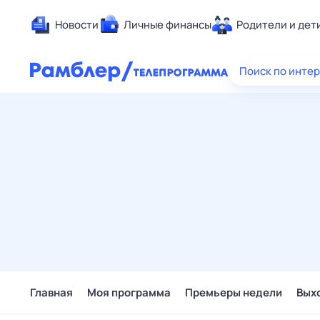
Новости
Личные финансы
Родители и дет
Здоровье
Поиск по инте
Развлечен
Дом и уют
Спорт
Карьера
Авто
Технологи
Жизненные
Сберегаем
Гороскопы
Главная
Моя программа
Премьеры недели
Вых