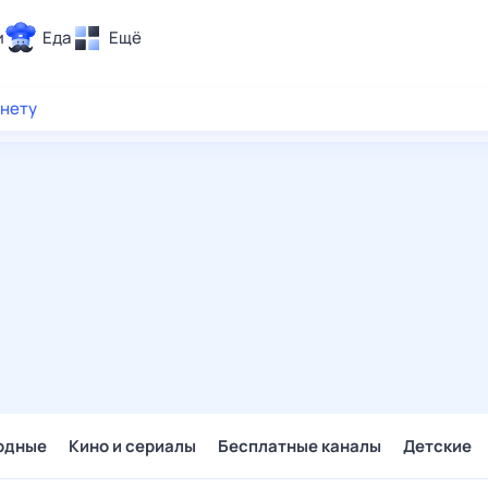
и
Еда
Ещё
Почта
рнету
ия и отдых
Поиск
Погода
ТВ-программа
и и тренды
 ситуации
 вместе
Помощь
одные
Кино и сериалы
Бесплатные каналы
Детские