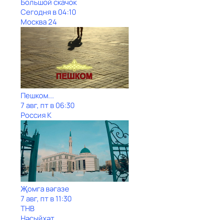
Большой скачок
Сегодня в 04:10
Москва 24
Пешком...
7 авг, пт в 06:30
Россия К
Җомга вәгазе
7 авг, пт в 11:30
ТНВ
Нәсыйхәт