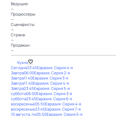
Ведущие:
—
Продюссеры:
—
Сценаристы:
—
Страна:
—
Продакшн:
—
Кухня
Сегодня
23:45
Евразия
. Серия 4-я
Завтра
06:00
Евразия
. Серия 2-я
Завтра
11:40
Евразия
. Серия 3-я
Завтра
17:40
Евразия
. Серия 4-я
Завтра
23:45
Евразия
. Серия 5-я
суббота
06:00
Евразия
. Серия 3-я
суббота
23:45
Евразия
. Серия 6-я
воскресенье
05:50
Евразия
. Серия 4-я
воскресенье
23:45
Евразия
. Серия 7-я
10 августа, пн
05:50
Евразия
. Серия 5-я