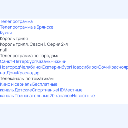
Телепрограмма
Телепрограмма в Брянске
Кухня
Король гриля
Король гриля. Сезон 1. Серия 2-я
null
Телепрограмма по городам:
Санкт-Петербург
Казань
Нижний
Новгород
Челябинск
Екатеринбург
Новосибирск
Сочи
Красноя
на-Дону
Краснодар
Телеканалы по тематикам:
Кино и сериалы
Бесплатные
каналы
Детские
Спортивные
HD
Местные
каналы
Познавательные
20 каналов
Новостные