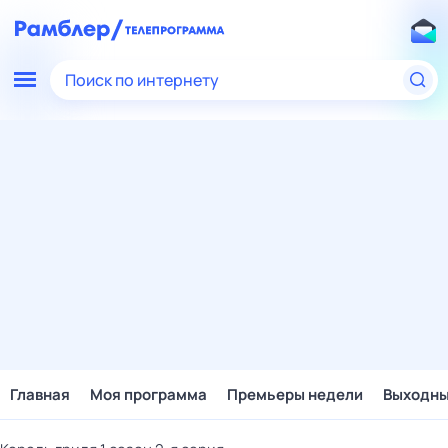
Поиск по интернету
Главная
Моя программа
Премьеры недели
Выходн