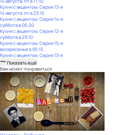
14 августа, пт в 17:10
Кухня с акцентом
. Серия 13-я
14 августа, пт в 23:10
Кухня с акцентом
. Серия 14-я
суббота
в
05:20
Кухня с акцентом
. Серия 12-я
суббота
в
23:10
Кухня с акцентом
. Серия 15-я
воскресенье
в
05:15
Кухня с акцентом
. Серия 13-я
Показать ещё
Вам может понравиться