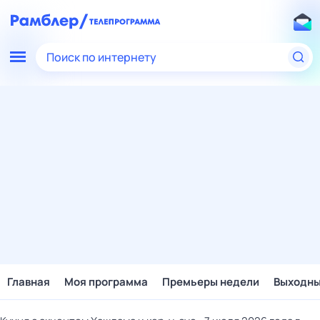
Поиск по интернету
Главная
Моя программа
Премьеры недели
Выходн