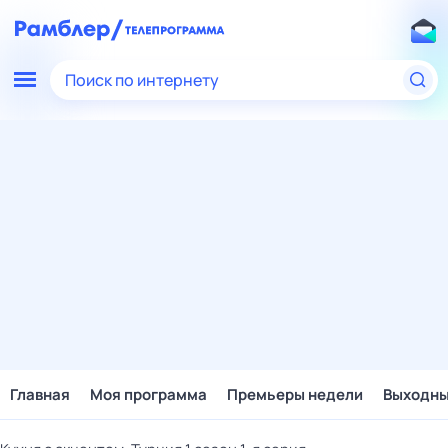
Поиск по интернету
Главная
Моя программа
Премьеры недели
Выходн