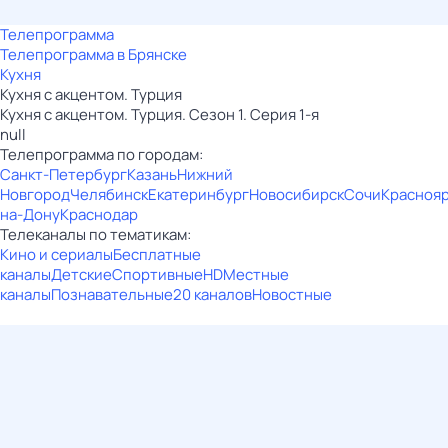
Телепрограмма
Телепрограмма в Брянске
Кухня
Кухня с акцентом. Турция
Кухня с акцентом. Турция. Сезон 1. Серия 1-я
null
Телепрограмма по городам:
Санкт-Петербург
Казань
Нижний
Новгород
Челябинск
Екатеринбург
Новосибирск
Сочи
Красноя
на-Дону
Краснодар
Телеканалы по тематикам:
Кино и сериалы
Бесплатные
каналы
Детские
Спортивные
HD
Местные
каналы
Познавательные
20 каналов
Новостные