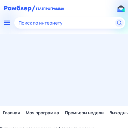
Поиск по интернету
Главная
Моя программа
Премьеры недели
Выходн