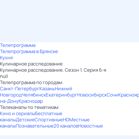
Телепрограмма
Телепрограмма в Брянске
Кухня
Кулинарное расследование
Кулинарное расследование. Сезон 1. Серия 6-я
null
Телепрограмма по городам:
Санкт-Петербург
Казань
Нижний
Новгород
Челябинск
Екатеринбург
Новосибирск
Сочи
Красноя
на-Дону
Краснодар
Телеканалы по тематикам:
Кино и сериалы
Бесплатные
каналы
Детские
Спортивные
HD
Местные
каналы
Познавательные
20 каналов
Новостные