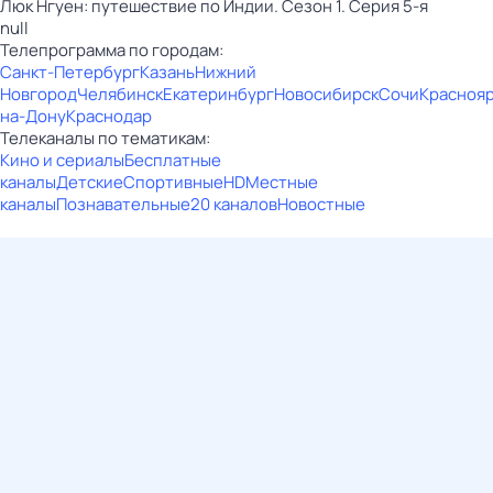
Люк Нгуен: путешествие по Индии. Сезон 1. Серия 5-я
null
Телепрограмма по городам:
Санкт-Петербург
Казань
Нижний
Новгород
Челябинск
Екатеринбург
Новосибирск
Сочи
Красноя
на-Дону
Краснодар
Телеканалы по тематикам:
Кино и сериалы
Бесплатные
каналы
Детские
Спортивные
HD
Местные
каналы
Познавательные
20 каналов
Новостные