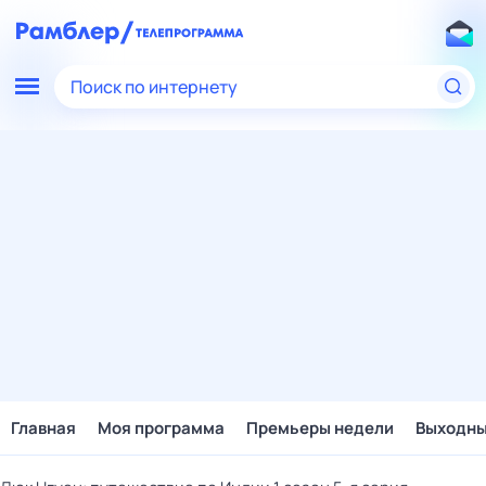
Поиск по интернету
Главная
Моя программа
Премьеры недели
Выходн