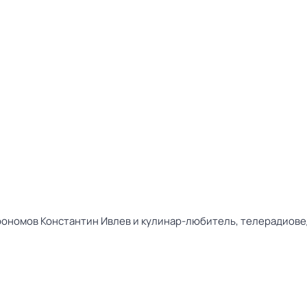
рономов Константин Ивлев и кулинар-любитель, телерадиове