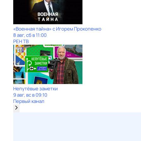
«Военная тайна» с Игорем Прокопенко
8 авг, сб в 11:00
РЕН ТВ
Непутёвые заметки
9 авг, вс в 09:10
Первый канал