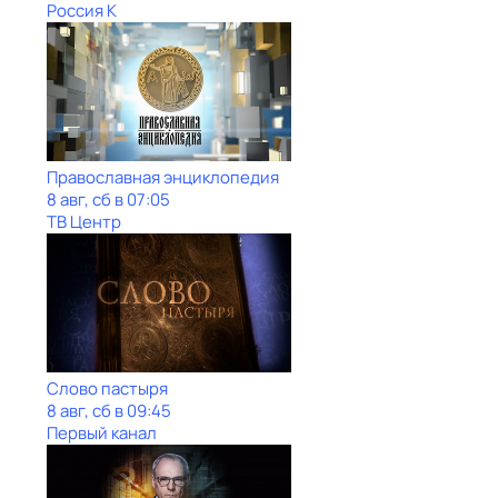
Россия К
Православная энциклопедия
8 авг, сб в 07:05
ТВ Центр
Слово пастыря
8 авг, сб в 09:45
Первый канал