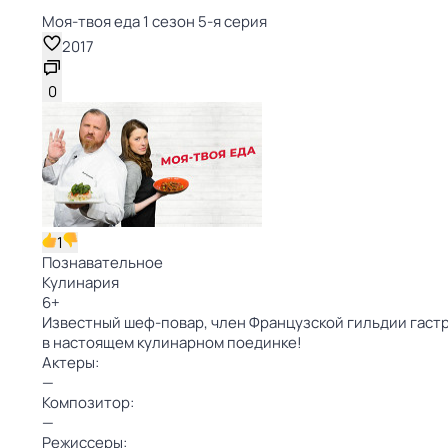
Моя-твоя еда 1 сезон 5-я серия
2017
0
1
Познавательное
Кулинария
6
+
Известный шеф-повар, член Французской гильдии гаст
в настоящем кулинарном поединке!
Актеры:
—
Композитор:
—
Режиссеры: