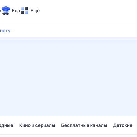
и
Еда
Ещё
Почта
рнету
ия и отдых
Поиск
Погода
ТВ-программа
и и тренды
 ситуации
 вместе
Помощь
одные
Кино и сериалы
Бесплатные каналы
Детские