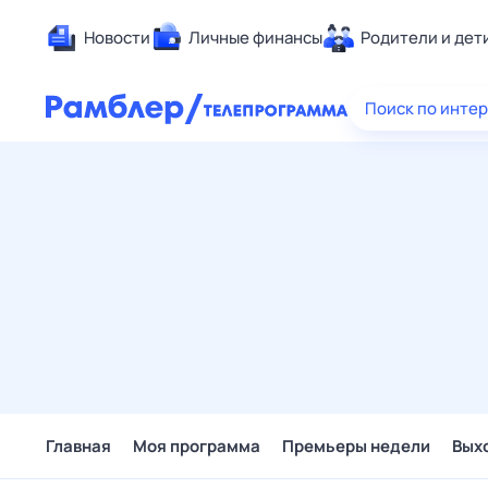
Новости
Личные финансы
Родители и дет
Здоровье
Поиск по инте
Развлечен
Дом и уют
Спорт
Карьера
Авто
Технологи
Жизненные
Сберегаем
Гороскопы
Главная
Моя программа
Премьеры недели
Вых