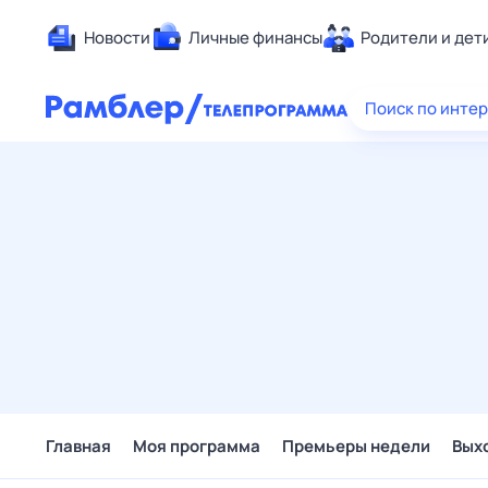
Новости
Личные финансы
Родители и дет
Здоровье
Поиск по инте
Развлечен
Дом и уют
Спорт
Карьера
Авто
Технологи
Жизненные
Сберегаем
Гороскопы
Главная
Моя программа
Премьеры недели
Вых