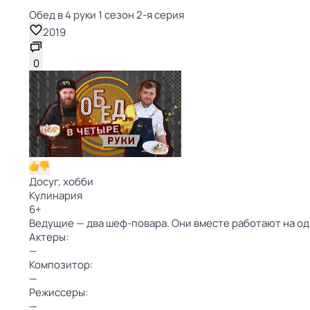
Обед в 4 руки 1 сезон 2-я серия
2019
0
Досуг, хобби
Кулинария
6
+
Ведущие — два шеф-повара. Они вместе работают на од
Актеры:
—
Композитор:
—
Режиссеры:
—