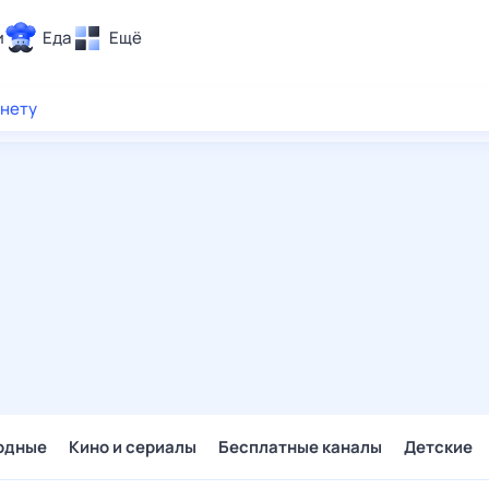
и
Еда
Ещё
Почта
рнету
ия и отдых
Поиск
Погода
ТВ-программа
и и тренды
 ситуации
 вместе
Помощь
одные
Кино и сериалы
Бесплатные каналы
Детские