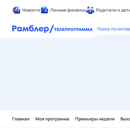
Новости
Личные финансы
Родители и дет
Здоровье
Поиск по инте
Развлечен
Дом и уют
Спорт
Карьера
Авто
Технологи
Жизненные
Сберегаем
Гороскопы
Главная
Моя программа
Премьеры недели
Вых