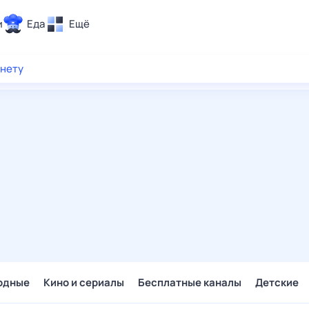
и
Еда
Ещё
Почта
рнету
ия и отдых
Поиск
Погода
ТВ-программа
и и тренды
 ситуации
 вместе
Помощь
одные
Кино и сериалы
Бесплатные каналы
Детские