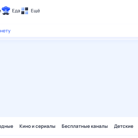
и
Еда
Ещё
Почта
рнету
ия и отдых
Поиск
Погода
ТВ-программа
и и тренды
 ситуации
 вместе
Помощь
одные
Кино и сериалы
Бесплатные каналы
Детские