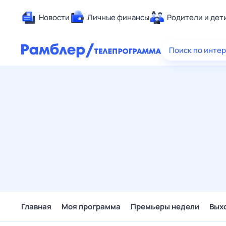
Новости
Личные финансы
Родители и дет
Здоровье
Поиск по инте
Развлечен
Дом и уют
Спорт
Карьера
Авто
Технологи
Жизненные
Сберегаем
Гороскопы
Главная
Моя программа
Премьеры недели
Вых