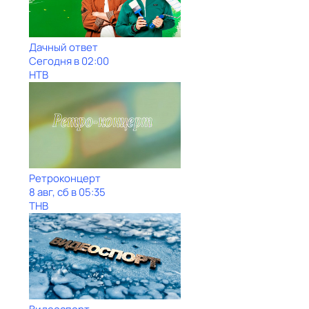
Дачный ответ
Сегодня в 02:00
НТВ
Ретроконцерт
8 авг, сб в 05:35
ТНВ