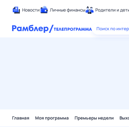
Новости
Личные финансы
Родители и дет
Здоровье
Поиск по инте
Развлечен
Дом и уют
Спорт
Карьера
Авто
Технологи
Жизненные
Сберегаем
Гороскопы
Главная
Моя программа
Премьеры недели
Вых