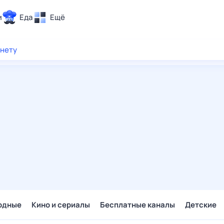
и
Еда
Ещё
Почта
рнету
ия и отдых
Поиск
Погода
ТВ-программа
и и тренды
 ситуации
 вместе
Помощь
одные
Кино и сериалы
Бесплатные каналы
Детские