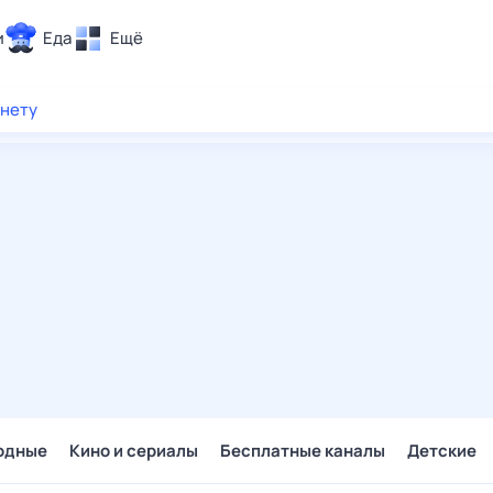
и
Еда
Ещё
Почта
рнету
ия и отдых
Поиск
Погода
ТВ-программа
и и тренды
 ситуации
 вместе
Помощь
одные
Кино и сериалы
Бесплатные каналы
Детские