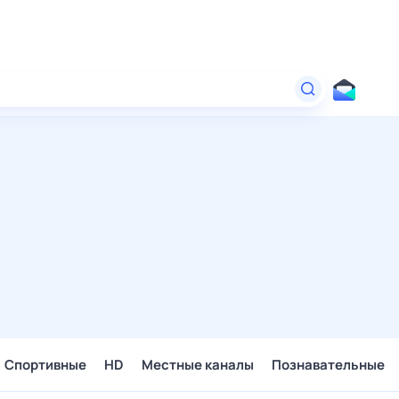
Спортивные
HD
Местные каналы
Познавательные