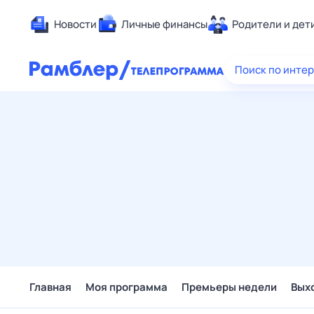
Новости
Личные финансы
Родители и дет
Здоровье
Поиск по инте
Развлечен
Дом и уют
Спорт
Карьера
Авто
Технологи
Жизненные
Сберегаем
Гороскопы
Главная
Моя программа
Премьеры недели
Вых