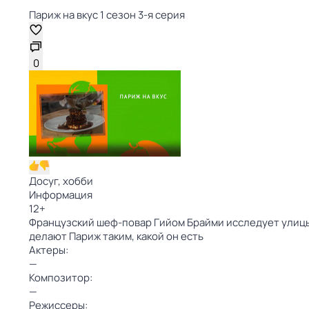
Париж на вкус 1 сезон 3-я серия
0
Досуг, хобби
Информация
12
+
Французский шеф-повар Гийом Брайми исследует улицы
делают Париж таким, какой он есть
Актеры:
—
Композитор:
—
Режиссеры: