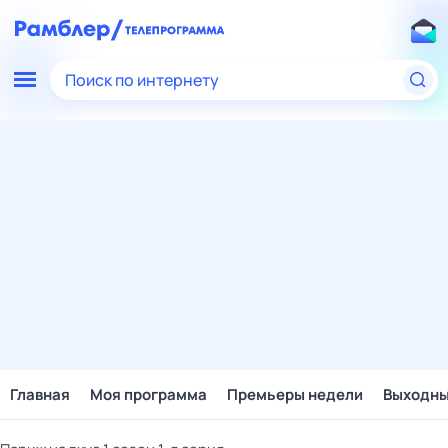
Поиск по интернету
Главная
Моя программа
Премьеры недели
Выходн