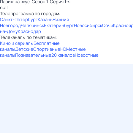
Париж на вкус. Сезон 1. Серия 1-я
null
Телепрограмма по городам:
Санкт-Петербург
Казань
Нижний
Новгород
Челябинск
Екатеринбург
Новосибирск
Сочи
Красноя
на-Дону
Краснодар
Телеканалы по тематикам:
Кино и сериалы
Бесплатные
каналы
Детские
Спортивные
HD
Местные
каналы
Познавательные
20 каналов
Новостные