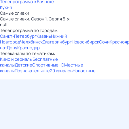
Телепрограмма в Брянске
Кухня
Самые сливки
Самые сливки. Сезон 1. Серия 5-я
null
Телепрограмма по городам:
Санкт-Петербург
Казань
Нижний
Новгород
Челябинск
Екатеринбург
Новосибирск
Сочи
Красноя
на-Дону
Краснодар
Телеканалы по тематикам:
Кино и сериалы
Бесплатные
каналы
Детские
Спортивные
HD
Местные
каналы
Познавательные
20 каналов
Новостные