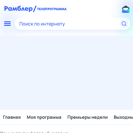
Поиск по интернету
Главная
Моя программа
Премьеры недели
Выходн