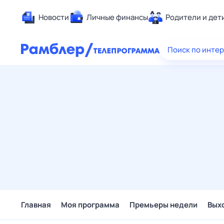
Новости
Личные финансы
Родители и дет
Здоровье
Поиск по инте
Развлечен
Дом и уют
Спорт
Карьера
Авто
Технологи
Жизненные
Сберегаем
Гороскопы
Главная
Моя программа
Премьеры недели
Вых