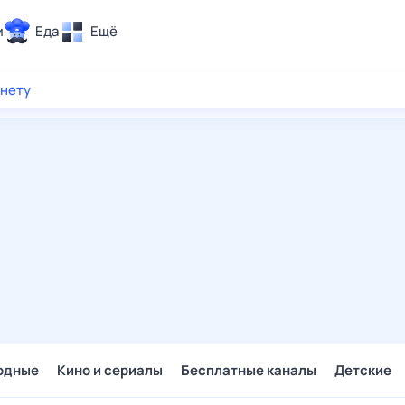
и
Еда
Ещё
Почта
рнету
ия и отдых
Поиск
Погода
ТВ-программа
и и тренды
 ситуации
 вместе
Помощь
одные
Кино и сериалы
Бесплатные каналы
Детские