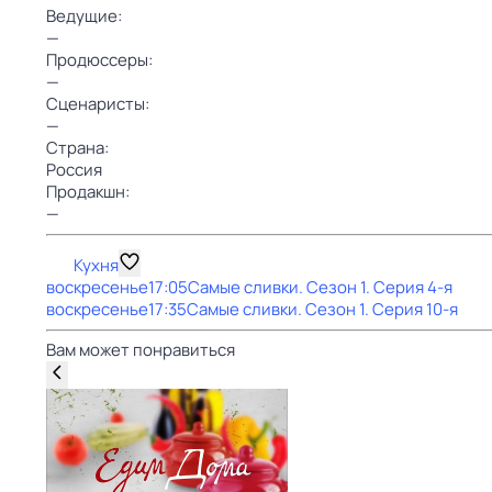
Ведущие:
—
Продюссеры:
—
Сценаристы:
—
Страна:
Россия
Продакшн:
—
Кухня
воскресенье
17:05
Самые сливки
. Сезон 1
. Серия 4-я
воскресенье
17:35
Самые сливки
. Сезон 1
. Серия 10-я
Вам может понравиться