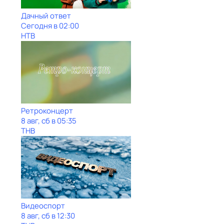
Дачный ответ
Сегодня в 02:00
НТВ
Ретроконцерт
8 авг, сб в 05:35
ТНВ
Видеоспорт
8 авг, сб в 12:30