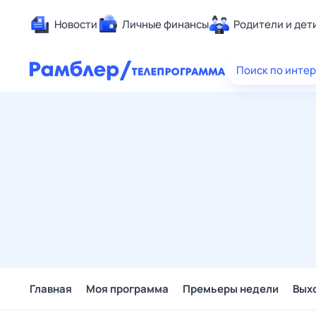
Новости
Личные финансы
Родители и дет
Здоровье
Поиск по инте
Развлечен
Дом и уют
Спорт
Карьера
Авто
Технологи
Жизненные
Сберегаем
Гороскопы
Главная
Моя программа
Премьеры недели
Вых