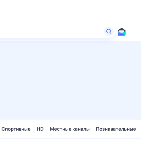
Спортивные
HD
Местные каналы
Познавательные