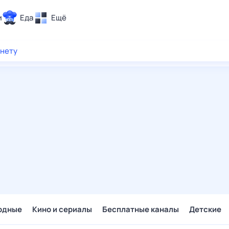
и
Еда
Ещё
Почта
рнету
ия и отдых
Поиск
Погода
ТВ-программа
и и тренды
 ситуации
 вместе
Помощь
одные
Кино и сериалы
Бесплатные каналы
Детские