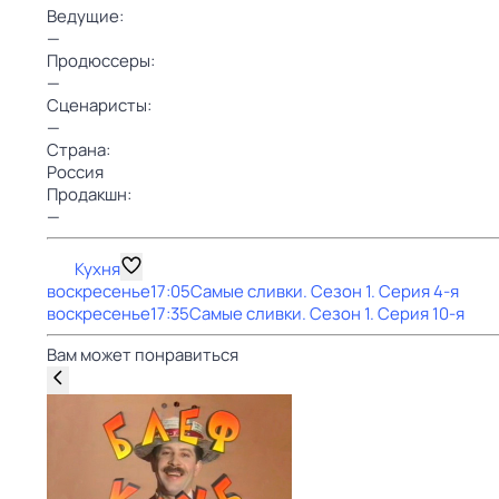
Ведущие:
—
Продюссеры:
—
Сценаристы:
—
Страна:
Россия
Продакшн:
—
Кухня
воскресенье
17:05
Самые сливки
. Сезон 1
. Серия 4-я
воскресенье
17:35
Самые сливки
. Сезон 1
. Серия 10-я
Вам может понравиться