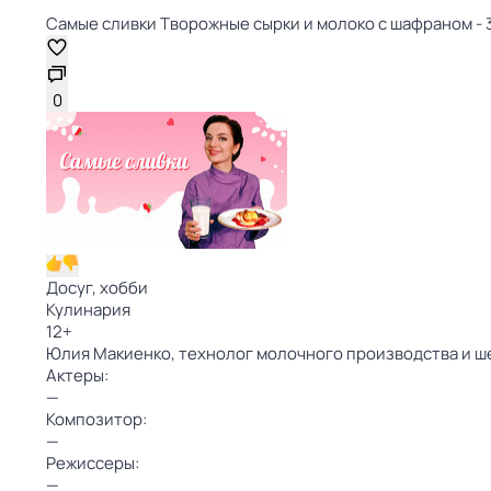
Самые сливки Творожные сырки и молоко с шафраном - 3
0
Досуг, хобби
Кулинария
12
+
Юлия Макиенко, технолог молочного производства и ше
Актеры:
—
Композитор:
—
Режиссеры:
—