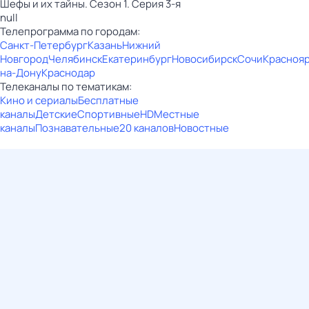
Шефы и их тайны. Сезон 1. Серия 3-я
null
Телепрограмма по городам:
Санкт-Петербург
Казань
Нижний
Новгород
Челябинск
Екатеринбург
Новосибирск
Сочи
Красноя
на-Дону
Краснодар
Телеканалы по тематикам:
Кино и сериалы
Бесплатные
каналы
Детские
Спортивные
HD
Местные
каналы
Познавательные
20 каналов
Новостные