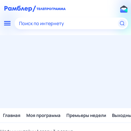
Поиск по интернету
Главная
Моя программа
Премьеры недели
Выходн